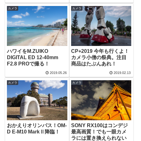
カメラ
カメラ
ハワイをM.ZUIKO
CP+2019 今年も行くよ！
DIGITAL ED 12-40mm
カメラ小僧の祭典。注目
F2.8 PROで撮る！
商品はたぶんあれ！
2019.05.26
2019.02.13
カメラ
カメラ
おかえりオリンパス！OM-
SONY RX100はコンデジ
D E-M10 MarkⅡ降臨！
最高画質！でも一眼カメ
ラには置き換えられない