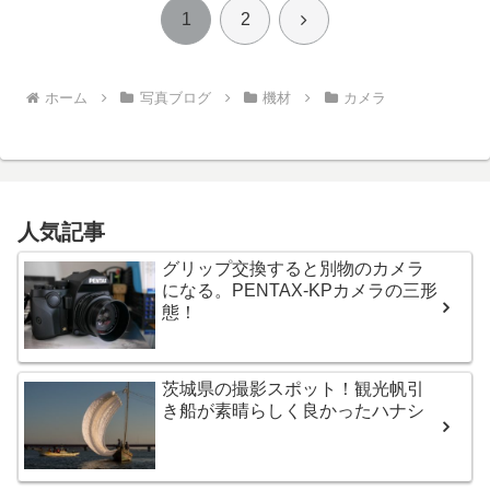
次
1
2
へ
ホーム
写真ブログ
機材
カメラ
人気記事
グリップ交換すると別物のカメラ
になる。PENTAX-KPカメラの三形
態！
茨城県の撮影スポット！観光帆引
き船が素晴らしく良かったハナシ