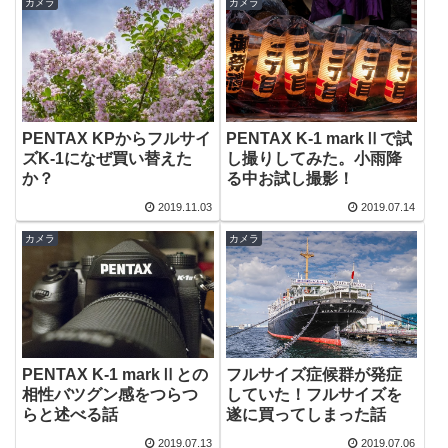
カメラ
カメラ
PENTAX KPからフルサイ
PENTAX K-1 markⅡで試
ズK-1になぜ買い替えた
し撮りしてみた。小雨降
か？
る中お試し撮影！
2019.11.03
2019.07.14
カメラ
カメラ
PENTAX K-1 markⅡとの
フルサイズ症候群が発症
相性バツグン感をつらつ
していた！フルサイズを
らと述べる話
遂に買ってしまった話
2019.07.13
2019.07.06