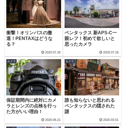
衝撃！オリンパスの撤
ペンタックス 新APS-C一
退！PENTAXはどうな
眼レフ！初めて欲しいと
る？
思ったカメラ
2020.07.26
2020.07.26
カメラ
カメラ
保証期間内に絶対にカメ
誰も知らないと思われる
ラとレンズの点検を行っ
ペンタックスの隠された
た方がいい理由！
謎
2020.06.21
2020.03.01