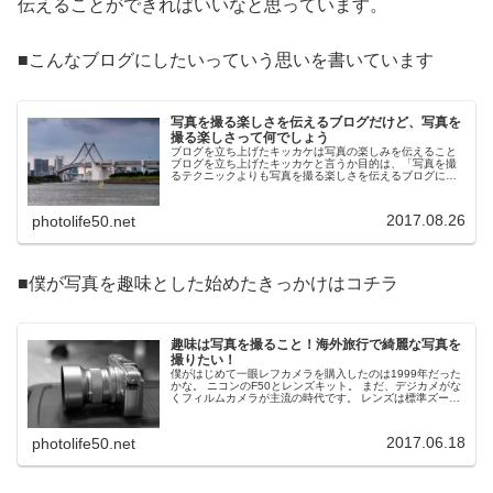
伝えることができればいいなと思っています。
■こんなブログにしたいっていう思いを書いています
写真を撮る楽しさを伝えるブログだけど、写真を
撮る楽しさって何でしょう
ブログを立ち上げたキッカケは写真の楽しみを伝えること
ブログを立ち上げたキッカケと言うか目的は、「写真を撮
るテクニックよりも写真を撮る楽しさを伝えるブログにし
たい」という思いでした。元々、テクニックはブログで公
開するほど持ち合わせていないし、...
2017.08.26
photolife50.net
■僕が写真を趣味とした始めたきっかけはコチラ
趣味は写真を撮ること！海外旅行で綺麗な写真を
撮りたい！
僕がはじめて一眼レフカメラを購入したのは1999年だった
かな。 ニコンのF50とレンズキット。 まだ、デジカメがな
くフィルムカメラが主流の時代です。 レンズは標準ズーム
と望遠レンズがセットでついており、「カメラ本体にレン
ズが２本も付くのかよ...
2017.06.18
photolife50.net