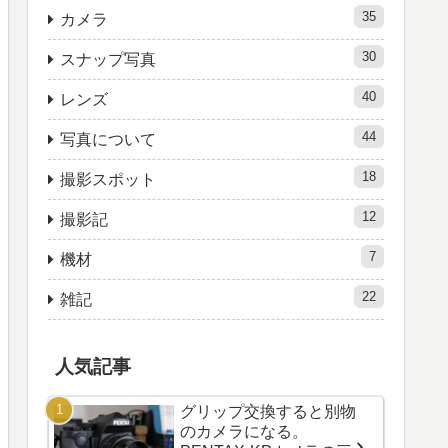
35
カメラ
30
スナップ写真
40
レンズ
44
写真について
18
撮影スポット
12
撮影記
7
機材
22
雑記
人気記事
グリップ交換すると別物
のカメラになる。