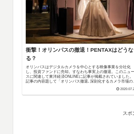
衝撃！オリンパスの撤退！PENTAXはどうな
る？
オリンパスはデジタルカメラを中心とする映像事業を分社化
し、投資ファンドに売却。すなわち事実上の撤退。このニュ
スに関連して東洋経済ONLINEに記事が掲載されていました。
記事の内容題して「オリンパス撤退､深刻化するカメラ市場の
境」というも...
2020.07.
スポ