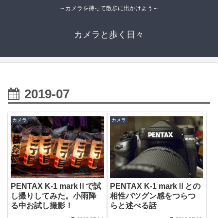
～カメラを持って散歩に出かけよう～
カメラと歩く日々
2019-07
カメラ
カメラ
PENTAX K-1 markⅡとの
PENTAX K-1 markⅡで試
相性バツグン感をつらつ
し撮りしてみた。小雨降
らと述べる話
る中お試し撮影！