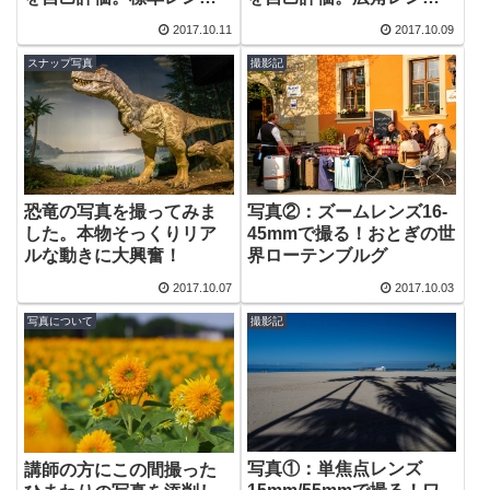
編！
編！
2017.10.11
2017.10.09
スナップ写真
撮影記
写真②：ズームレンズ16-
恐竜の写真を撮ってみま
45mmで撮る！おとぎの世
した。本物そっくりリア
界ローテンブルグ
ルな動きに大興奮！
2017.10.07
2017.10.03
写真について
撮影記
写真①：単焦点レンズ
講師の方にこの間撮った