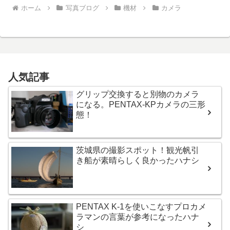
ホーム
写真ブログ
機材
カメラ
人気記事
グリップ交換すると別物のカメラ
になる。PENTAX-KPカメラの三形
態！
茨城県の撮影スポット！観光帆引
き船が素晴らしく良かったハナシ
PENTAX K-1を使いこなすプロカメ
ラマンの言葉が参考になったハナ
シ