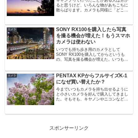
キャンプって行ったことがある人は分か
ると思うけど、いろんな物があちこちに
散らばります。カメラも同様に「どこ置
いたっけ」みたいな感じになるのだけれ
ども、PENTAXって昔から堅牢性って言
うんですか、硬くて頑丈でアウトドア向
SONY RX100を購入したら写真
きなのでとても信頼で...
カメラ
を撮る機会が増えた！もうスマホ
カメラは使わない
いつでも持ち歩き用のカメラとして
SONY RX100を購入してからというも
の、写真を撮る機会が増えた。いつもカ
バンに入れているとこんなに違うものか
というぐらい気が付くとカメラを取り出
している。コンデジ嫌いで「記録として
PENTAX KPからフルサイズK-1
カメラ
撮るならスマホでいいじ...
になぜ買い替えたか？
今までいつもカメラを持ち出せるように
と小さいカメラを好んで購入してきまし
た。そもそも、キヤノンやニコンなどの
メジャーなメーカーを選ばずにペンタッ
クスを選んだかと言うと理由はいろいろ
あるけど、小さいというのも大きな理由
の一つ。ペンタックスは小...
スポンサーリンク