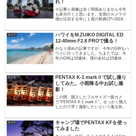
れ！
※記事と画像は全く関係ありません今年
も多分行くと思います。全国のカメラ小
僧が注目する年に１度の祭典CP+2019。
CP+2019とは「カメラと写真映像のワー
ルドプレミアショー」のこと。例年この
時期に開催されます。開催日：2019年2月
ハワイをM.ZUIKO DIGITAL ED
カメラ
28日...
12-40mm F2.8 PROで撮る！
かなり遅めの記事ですが、今年のGWもハ
ワイに行ってきました。ちまたでは、今
年のGWは10連休。僕の会社は10連休で
はありませんでしたが・・・(^^)昨年もハ
ワイに行きましたが、どのカメラにする
か迷いに迷い、最後はもうこれでいいや
PENTAX K-1 markⅡで試し撮り
って感じでエ...
カメラ
してみた。小雨降る中お試し撮
影！
この間、購入したフルサイズ一眼カメ
ラ"PENTAX K-1 markⅡ"。せっかく購入
したので早く撮影したいという逸る気持
ちがあるものの季節は梅雨。良い天気に
恵まれません。大雨の地域の方々は大変
だろうと思います。そんななのに、のん
キャンプ場でPENTAX KFを使っ
カメラ
きに写真を...
てみました