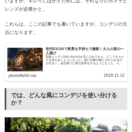
いますが、キレイにぼかすためには、それなりのカメラと
レンズが必要かと。
これらは、ここの記事でも書いていますが、コンデジの欠
点になります。
初代RX100で夜景を手持ちで撮影！大人の夜の一
人遊び
高級コンデジDSC-RX100を手に入れてから、どこでもカメ
ラを持ち歩くようになった。特に仕事の鞄に入れられるの
が大きい。会社帰りに夜の道草をするようになった。ちま
たでは働き方改革ということで早く帰る人が多くなった
が、かえって時間を持て余し...
2018.11.12
photolife50.net
では、どんな風にコンデジを使い分ける
か？