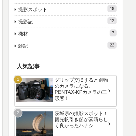
18
撮影スポット
12
撮影記
7
機材
22
雑記
人気記事
グリップ交換すると別物
のカメラになる。
PENTAX-KPカメラの三
形態！
茨城県の撮影スポット！
観光帆引き船が素晴らし
く良かったハナシ