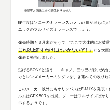
※記事と画像は全く関係ありません
昨年度はソニーのミラーレスカメラα7Ⅲが最もに人
ニックのフルサイズミラーレスでしょう。
発売時期も３月末だそうで、”ここで大体的にお披露
これ以上許すわけにはいかないぞ！
」
と２大巨
発表＆発売しました。
逃げるSONYと追うニコキャノ。三つ巴の戦いが
カとレンズメーカーのシグマを引き連れての殴り込
このメーカー以外にもオリンパスはE-M1Xを発表
ルムはGFX 50Rを出展。ソニーはフルサイズばかり
示するようです。