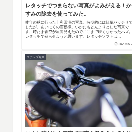
レタッチでつまらない写真がよみがえる！か
すみの除去を使ってみた。
昨年の秋に行った十和田湖の写真。時期的には紅葉バッチリ
したが、あいにくの雨模様。いかにもどんよりとした写真で
す。時たま青空が垣間見えたのでここまで暗くなかったハズ
レタッチで蘇らせようと思います。レタッチソフトは
Lightroom6。書籍...
2020.05.
スナップ写真