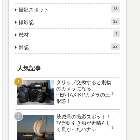
18
撮影スポット
12
撮影記
7
機材
22
雑記
人気記事
グリップ交換すると別物
のカメラになる。
PENTAX-KPカメラの三
形態！
茨城県の撮影スポット！
観光帆引き船が素晴らし
く良かったハナシ