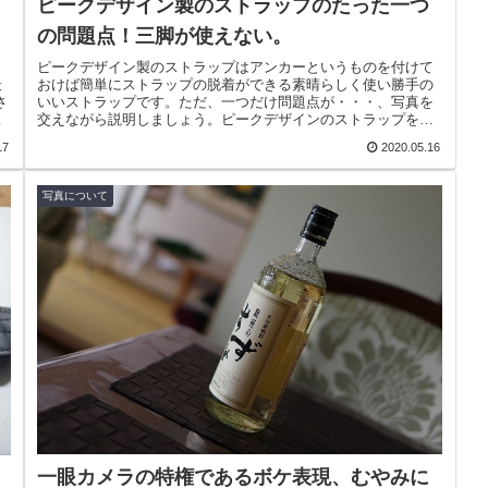
ピークデザイン製のストラップのたった一つ
の問題点！三脚が使えない。
、
ピークデザイン製のストラップはアンカーというものを付けて
最
おけば簡単にストラップの脱着ができる素晴らしく使い勝手の
さ
いいストラップです。ただ、一つだけ問題点が・・・、写真を
て
交えながら説明しましょう。ピークデザインのストラップを購
入した時の付属品...
17
2020.05.16
写真について
一眼カメラの特権であるボケ表現、むやみに