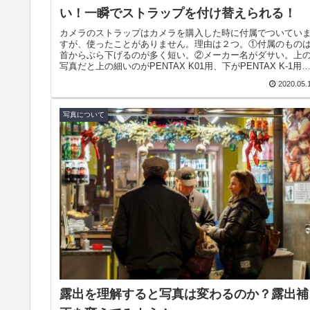
い！一瞬でストラップを付け替えられる！
カメラのストラップはカメラを購入した時に付属でついてい
すが、使ったことがありません。理由は２つ。①付属のもの
首からぶら下げるのが多く短い。②メーカー名がダサい。上
写真だと上の細いのがPENTAX K01用、下がPENTAX K-1用
で...
2020.05.
写真について
露出を理解すると写真は変わるのか？露出補