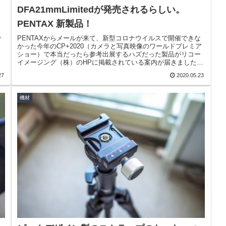
DFA21mmLimitedが発売されるらしい。
PENTAX 新製品！
で
PENTAXからメールが来て、新型コロナウイルスで開催できな
かった今年のCP+2020（カメラと写真映像のワールドプレミア
。
ショー）で本当だったら参考出展するハズだった製品がリコー
イメージング（株）のHPに掲載されている案内が届きました。
参考...
27
2020.05.23
機材