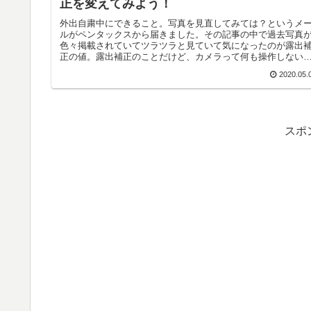
正を変えてみよう！
外出自粛中にできること。写真を見直してみては？というメ
ルがペンタックスから届きました。その記事の中で過去写真
色々掲載されていてツラツラと見ていて気になったのが露出
正の値。露出補正のことだけど、カメラって何も操作しない
ネズミ色にしよう...
2020.05.
スポ