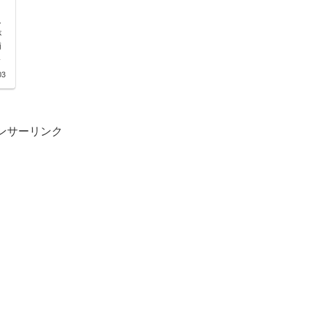
ー
が
補
と
03
ンサーリンク