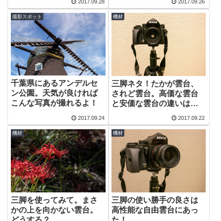
2017.09.28
2017.09.26
撮影スポット
機材
千葉県にあるアンデルセ
三脚ネタ！たかが雲台、
ン公園。天気が良ければ
されど雲台。高価な雲台
こんな写真が撮れるよ！
と安価な雲台の違いは何
だ？
2017.09.24
2017.09.22
機材
機材
三脚を使ってみて。まさ
三脚の使い勝手の良さは
かの上を向かない雲台。
高性能な自由雲台にあっ
どうする？
た！