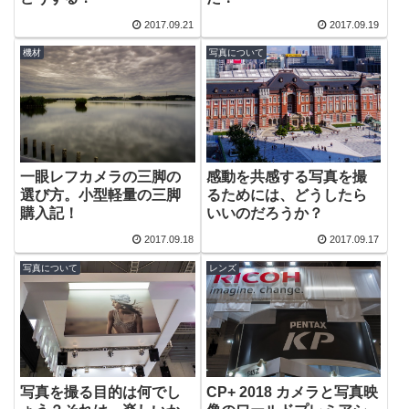
2017.09.21
2017.09.19
機材
写真について
一眼レフカメラの三脚の
感動を共感する写真を撮
選び方。小型軽量の三脚
るためには、どうしたら
購入記！
いいのだろうか？
2017.09.18
2017.09.17
写真について
レンズ
写真を撮る目的は何でし
CP+ 2018 カメラと写真映