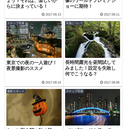
ょう？それは、楽しいか
像のワールドプレミアシ
らに決まっている！
ョーに期待！
2017.09.13
2017.09.11
スナップ写真
写真について
長時間露光を昼間試して
東京での夜の一人遊び！
みました！設定を失敗し
夜景撮影のススメ
何でこうなる？
2017.09.10
2017.09.06
撮影スポット
スナップ写真