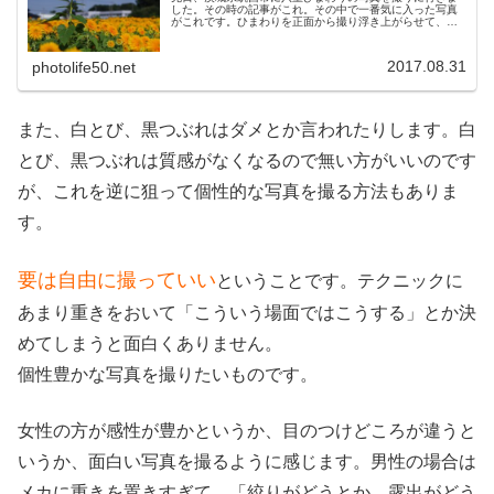
した。その時の記事がこれ。その中で一番気に入った写真
がこれです。ひまわりを正面から撮り浮き上がらせて、背
景にもひまわりがたくさん咲き誇っている様を表現したか
った。 しかし、思いっきり「日の...
2017.08.31
photolife50.net
また、白とび、黒つぶれはダメとか言われたりします。白
とび、黒つぶれは質感がなくなるので無い方がいいのです
が、これを逆に狙って個性的な写真を撮る方法もありま
す。
要は自由に撮っていい
ということです。テクニックに
あまり重きをおいて「こういう場面ではこうする」とか決
めてしまうと面白くありません。
個性豊かな写真を撮りたいものです。
女性の方が感性が豊かというか、目のつけどころが違うと
いうか、面白い写真を撮るように感じます。男性の場合は
メカに重きを置きすぎて、「絞りがどうとか、露出がどう