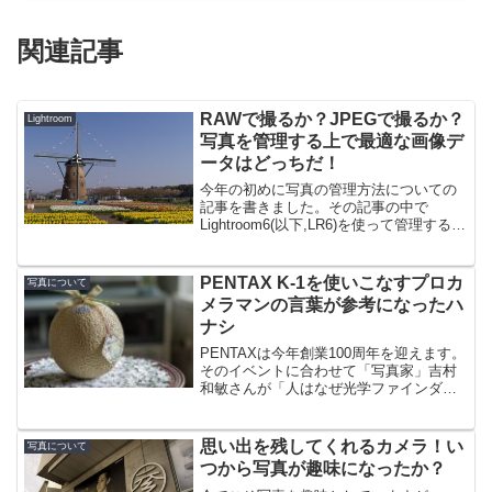
関連記事
RAWで撮るか？JPEGで撮るか？
Lightroom
写真を管理する上で最適な画像デ
ータはどっちだ！
今年の初めに写真の管理方法についての
記事を書きました。その記事の中で
Lightroom6(以下,LR6)を使って管理するこ
とにしましたと記述しています。LR6は
本当にすばらしいソフトです。写真に関
するあらゆる機能の閲覧、保管、選択、
PENTAX K-1を使いこなすプロカ
写真について
検索、現...
メラマンの言葉が参考になったハ
ナシ
PENTAXは今年創業100周年を迎えます。
そのイベントに合わせて「写真家」吉村
和敏さんが「人はなぜ光学ファインダー
や一眼レフに惹かれるのか」という記事
をデジカメWatchに掲載しています。非
常に参考になり、楽しく読ませていただ
思い出を残してくれるカメラ！い
写真について
きました。記...
つから写真が趣味になったか？