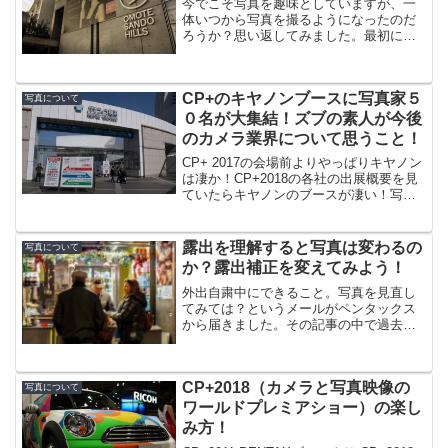
今でこそ写真を趣味としていますが、一
体いつから写真を撮るようになったのだ
ろうか？思い返してみました。最初にカ
メラに触ったのは小学校６年生の修学旅
行小学校の遠足にはいつもプロのカメラ
マンが同行して僕らの様子を写真に収め
CP+のキヤノンブースに写真家５
ていました。その写真を廊...
写真について
０名が大集結！ズブの素人が今後
のカメラ業界について思うこと！
CP+ 2017の会場前よりやっぱりキヤノン
は凄か！CP+2018の各社の出展概要を見
ていたらキヤノンのブースが凄い！写真
家を総勢５０名以上呼んでセミナーを開
くという大イベント。ライトステージと
レフトステージの２つのステージを用意
露出を理解すると写真は変わるの
写真について
するようで...
か？露出補正を変えてみよう！
外出自粛中にできること。写真を見直し
てみては？というメールがペンタックス
から届きました。その記事の中で過去写
真が色々掲載されていてツラツラと見て
いて気になったのが露出補正の値。露出
補正のことだけど、カメラって何も操作
CP+2018（カメラと写真映像の
しないとネズミ色にしよう...
写真について
ワールドプレミアショー）の楽し
み方！