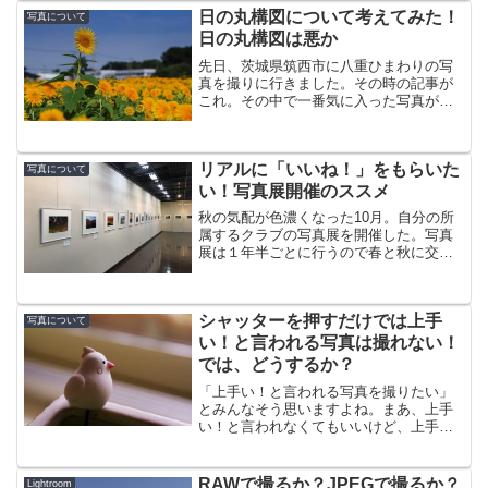
元々、テクニックはブログで公開するほ
日の丸構図について考えてみた！
写真について
ど持ち合わせていないし、...
日の丸構図は悪か
先日、茨城県筑西市に八重ひまわりの写
真を撮りに行きました。その時の記事が
これ。その中で一番気に入った写真がこ
れです。ひまわりを正面から撮り浮き上
がらせて、背景にもひまわりがたくさん
咲き誇っている様を表現したかった。 し
リアルに「いいね！」をもらいた
かし、思いっきり「日の...
写真について
い！写真展開催のススメ
秋の気配が色濃くなった10月。自分の所
属するクラブの写真展を開催した。写真
展は１年半ごとに行うので春と秋に交互
に行うことにしている。地元のスーパー
の中にあるプラザ内で６日間開催される
が、スーパーの中にあるので、買い物客
シャッターを押すだけでは上手
が立ち寄ってくれる。ま...
写真について
い！と言われる写真は撮れない！
では、どうするか？
「上手い！と言われる写真を撮りたい」
とみんなそう思いますよね。まあ、上手
い！と言われなくてもいいけど、上手に
はなりたい！と思います。そのために
は・・写真が上達するには技術と感性が
必要技術と感性が必要だと思うんですよ
RAWで撮るか？JPEGで撮るか？
Lightroom