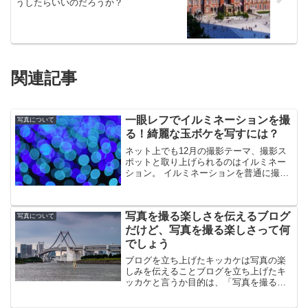
うしたらいいのだろうか？
関連記事
一眼レフでイルミネーションを撮
写真について
る！綺麗な玉ボケを写すには？
ネット上でも12月の撮影テーマ、撮影ス
ポットと取り上げられるのはイルミネー
ション。 イルミネーションを普通に撮っ
ても面白くないので玉ボケに挑戦したい
と思います。イルミネーションを撮る時
の注意点なるべく明るいレンズを選択す
写真を撮る楽しさを伝えるブログ
る冬は夏に比べてイベ...
写真について
だけど、写真を撮る楽しさって何
でしょう
ブログを立ち上げたキッカケは写真の楽
しみを伝えることブログを立ち上げたキ
ッカケと言うか目的は、「写真を撮るテ
クニックよりも写真を撮る楽しさを伝え
るブログにしたい」という思いでした。