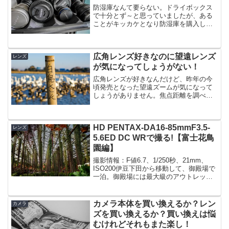
防湿庫なんて要らない。ドライボックス
で十分とず～と思っていましたが、ある
ことがキッカケとなり防湿庫を購入しま
した。購入して感じた4つの満足と購入に
あたって一番悩んだことを書きます。ド
ライボックスを使い続けていたけど、や
広角レンズ好きなのに望遠レンズ
めた理由はこれ↓防湿庫...
レンズ
が気になってしょうがない！
広角レンズが好きなんだけど、昨年の今
頃発売となった望遠ズームが気になって
しょうがありません。焦点距離を調べて
みたら広角レンズが好きだと悟る自分が
持っているレンズの中では、魚眼の
10mmからタムロンのマクロレンズ90mm
HD PENTAX-DA16-85mmF3.5-
までをよく使います。実...
レンズ
5.6ED DC WRで撮る!【富士花鳥
園編】
撮影情報：F値6.7、1/250秒、21mm、
ISO200伊豆下田から移動して、御殿場で
一泊。御殿場には最大級のアウトレット
があるけど、被写体にはなりにくいの
で、急遽、「富士花鳥園」というところ
に行くことにしました。御殿場からは、
カメラ本体を買い換えるか？レン
カメラ
富士山をぐ...
ズを買い換えるか？買い換えは悩
むけれどそれもまた楽し！