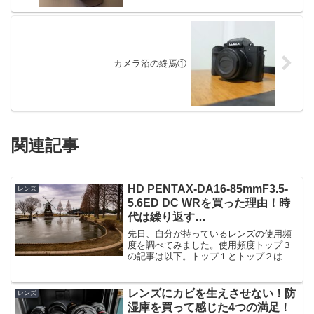
カメラ沼の終焉①
関連記事
HD PENTAX-DA16-85mmF3.5-
レンズ
5.6ED DC WRを買った理由！時
代は繰り返す…
先日、自分が持っているレンズの使用頻
度を調べてみました。使用頻度トップ３
の記事は以下。トップ１とトップ２は、
だいたい予想できたけど、予想外だった
のがトップ３のレンズ。この記事を書く
ために過去に撮った写真を眺めてたりし
レンズにカビを生えさせない！防
レンズ
たら「やばい！」と思って...
湿庫を買って感じた4つの満足！