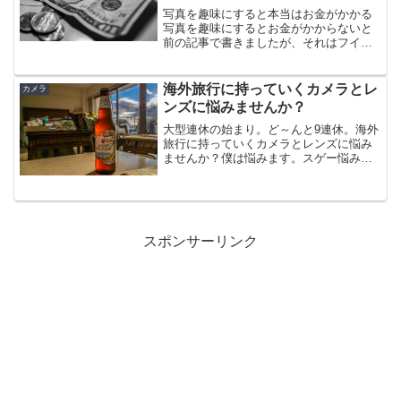
写真を趣味にすると本当はお金がかかる
写真を趣味にするとお金がかからないと
前の記事で書きましたが、それはフイル
ムカメラと比べた場合のランニングコス
トのお話。 フィルム代、現像代、プリン
ト代などがデジタルの場合はかかりませ
海外旅行に持っていくカメラとレ
カメラ
んよということ。初期投...
ンズに悩みませんか？
大型連休の始まり。ど～んと9連休。海外
旅行に持っていくカメラとレンズに悩み
ませんか？僕は悩みます。スゲー悩みま
す。この記事では、ヨーロッパは被写体
の宝庫なので後悔しないように可能な限
り最高のカメラを、ハワイなど観光より
アクティビティ重視の場...
スポンサーリンク