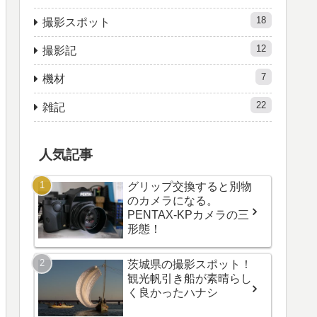
18
撮影スポット
12
撮影記
7
機材
22
雑記
人気記事
グリップ交換すると別物
のカメラになる。
PENTAX-KPカメラの三
形態！
茨城県の撮影スポット！
観光帆引き船が素晴らし
く良かったハナシ