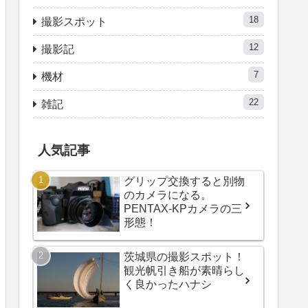
18
撮影スポット
12
撮影記
7
機材
22
雑記
人気記事
グリップ交換すると別物
のカメラになる。
PENTAX-KPカメラの三
形態！
茨城県の撮影スポット！
観光帆引き船が素晴らし
く良かったハナシ