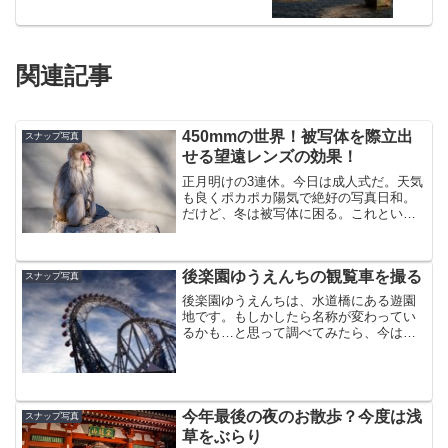
関連記事
450mmの世界！被写体を際立出
スナップ写真
せる望遠レンズの効果！
正月明けの3連休。今日は成人式だ。天気
も良くポカポカ陽気で絶好の写真日和。
だけど、冬は被写体に困る。これといっ
たイベントもないので、皆と一緒に上野
動物園に行って動物を撮ることにした。
上野動物園と言えば、パンダのシャンシ
後楽園ゆうえんちの観覧車を撮る
ャン。シャンシャンは日...
スナップ写真
後楽園ゆうえんちは、水道橋にある遊園
地です。もしかしたら名称が変わってい
るかも…と思って調べてみたら、今は
「東京ドームシティ アトラクションズ」
という名前になっていました。ここは乗
り物に乗るときだけ料金を払うシステム
なので、入園料は無料。そ...
今年最後の夜のお散歩？今度は浅
スナップ写真
草をぶらり