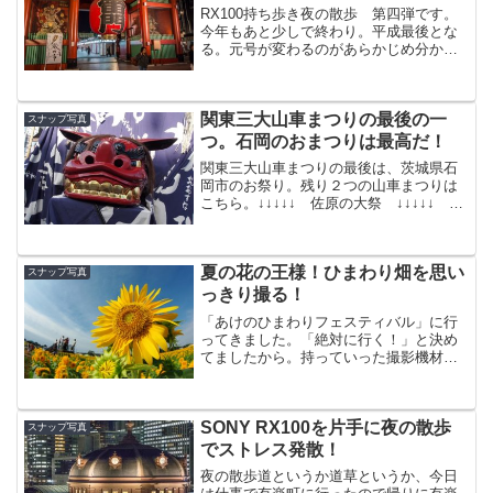
RX100持ち歩き夜の散歩 第四弾です。
今年もあと少しで終わり。平成最後とな
る。元号が変わるのがあらかじめ分かっ
ているのはどうなんでしょう。それはそ
うと、お正月は間違いなく大混雑となる
浅草をぶらついた。羽子板市の最終日。
関東三大山車まつりの最後の一
一番賑わうのは中日で...
スナップ写真
つ。石岡のおまつりは最高だ！
関東三大山車まつりの最後は、茨城県石
岡市のお祭り。残り２つの山車まつりは
こちら。↓↓↓↓↓ 佐原の大祭 ↓↓↓↓↓
↓↓↓↓↓ 川越まつり ↓↓↓↓↓ 茨城県の石
岡市のお祭りって何？そもそも石岡市は
どこかというと茨城県南部の市で東京か
夏の花の王様！ひまわり畑を思い
らだと...
スナップ写真
っきり撮る！
「あけのひまわりフェスティバル」に行
ってきました。「絶対に行く！」と決め
てましたから。持っていった撮影機材ど
の機材を持って行くか？その前にどんな
写真を撮りたいかイメージしてみまし
た。普段のヒマワリの写真ならば、それ
SONY RX100を片手に夜の散歩
ほど考えることはないのです...
スナップ写真
でストレス発散！
夜の散歩道というか道草というか、今日