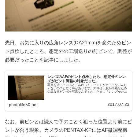
先日、お気に入りの広角レンズ(DA21mm)を念のためピン
ト点検したところ、想定外の工場送りの前ピンで、調整が
必要だったことを記事にしました。
レンズのAFのピント点検したら、想定外のレン
ズがピント調整の対象だった。
写真を撮っていると「あれっ！」ピントが合ってないんじ
ゃないの？と思う時があります。大体は、腕が未熟なため
の単なるピンボケ写真なんですが、たまに「レンズかカメ
ラがおかしいかも」と思う時があります。今日はそんな話
をちょこっとして見ます。PENT...
2017.07.23
photolife50.net
なお、前ピンとは読んで字のごとく狙った位置より前にピ
ントが合う現象。カメラのPENTAX-KPにはAF微調整機