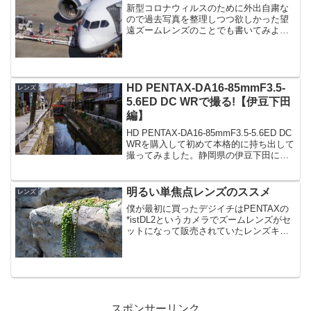
新型コロナウィルスのために外出自粛な
ので過去写真を整理しつつ欲しかった望
遠ズームレンズのことでも書いてみよう
かと思います。今はPENTAX-KPを使って
いる時に買った「HD PENTAX-DA55-
300mmF4.5-6.3ED PLM W...
HD PENTAX-DA16-85mmF3.5-
レンズ
5.6ED DC WRで撮る!【伊豆下田
編】
HD PENTAX-DA16-85mmF3.5-5.6ED DC
WRを購入して初めて本格的に持ち出して
撮ってみました。静岡県の伊豆下田に２
泊、御殿場に1泊の家族旅行。カメラは
PENTAX-KP、レンズはDA16-85mmのズ
ームレンズ１本...
明るい単焦点レンズのススメ
レンズ
僕が最初に買ったデジイチはPENTAXの
*istDL2というカメラでズームレンズがセ
ットになって販売されていたレンズキッ
トを購入しました。カメラに標準レンズ
がセットになっているので、これはお
得。ラッキー！って思ってました。焦点
距離が18-5...
スポンサーリンク