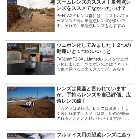
ズームレンズのススメ！単焦点レ
レンズ
ンズをススメてなかったっけ？
PENTAXのレンズ群には、コストパフォ
ーマンスの高い単焦点レンズが多いで
す。それで、単焦点レンズをおすすめす
る記事をあれやこれや書いています。
PENTAXを代表する単焦点のLimitedレン
ズなどは最高のレンズです。魅力的で
ウエポン化してみました！２つの
す。だから超広...
レンズ
勘違いと１つのいいこと
FA31mmF1.8AL Limitedレンズをウエポ
ン化しました。ウエポン化とは？ネット
で色々調べると出てきますが、みなさん
「ウエポン化」って言ってます・・・
(^_^;)ウエポンを日本語に訳すと「兵器
化」。PENTAXの単焦点レンズのフー...
レンズは資産と言われています
レンズ
が、手持ちレンズを自己評価。広
角レンズ編！
「カメラは消耗品、レンズは資産」とよ
く言われます。カメラは新しいのが発売
されるとどんどん値が下がりますが、レ
ンズは基本的には、新しいカメラを購入
してもレンズは使えるのでいいレンズは
値が下がりにくいと言われています。 た
フルサイズ用の望遠レンズに迷う
レンズ
だ、カメラメーカーが消...