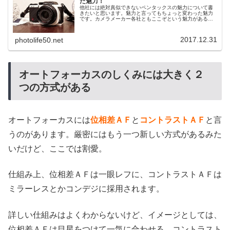
た魅力！
他社には絶対真似できないペンタックスの魅力について書
きたいと思います。魅力と言ってもちょっと変わった魅力
です。カメラメーカー各社ともここぞという魅力がある数
あるカメラメーカーですが、各社とも「ここに力を入れて
いる」というコンセプトがあります...
2017.12.31
photolife50.net
オートフォーカスのしくみには大きく２
つの方式がある
オートフォーカスには
位相差ＡＦ
と
コントラストＡＦ
と言
うのがあります。厳密にはもう一つ新しい方式があるみた
いだけど、ここでは割愛。
仕組み上、位相差ＡＦは一眼レフに、コントラストＡＦは
ミラーレスとかコンデジに採用されます。
詳しい仕組みはよくわからないけど、イメージとしては、
位相差ＡＦは目星をつけて一気に合わせる、コントラスト