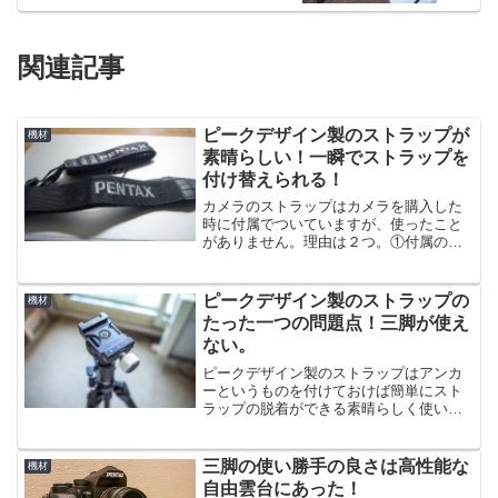
関連記事
ピークデザイン製のストラップが
機材
素晴らしい！一瞬でストラップを
付け替えられる！
カメラのストラップはカメラを購入した
時に付属でついていますが、使ったこと
がありません。理由は２つ。①付属のも
のは首からぶら下げるのが多く短い。②
メーカー名がダサい。上の写真だと上の
細いのがPENTAX K01用、下がPENTAX
ピークデザイン製のストラップの
機材
K-1用で...
たった一つの問題点！三脚が使え
ない。
ピークデザイン製のストラップはアンカ
ーというものを付けておけば簡単にスト
ラップの脱着ができる素晴らしく使い勝
手のいいストラップです。ただ、一つだ
け問題点が・・・、写真を交えながら説
明しましょう。ピークデザインのストラ
三脚の使い勝手の良さは高性能な
機材
ップを購入した時の付属品...
自由雲台にあった！