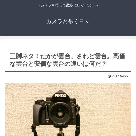
～カメラを持って散歩に出かけよう～
カメラと歩く日々
三脚ネタ！たかが雲台、されど雲台。高価
な雲台と安価な雲台の違いは何だ？
2017.09.22