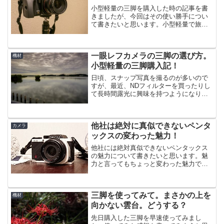
小型軽量の三脚を購入した時の記事を書
きましたが、今回はその使い勝手につい
て書きたいと思います。小型軽量で旅行
にも持って行くことができるコンパクト
な三脚を購入して実際に使用してみまし
た。三脚はコンパクトな割にはかなり剛
一眼レフカメラの三脚の選び方。
性が高い感じ。PENAX...
機材
小型軽量の三脚購入記！
日頃、スナップ写真を撮るのが多いので
すが、最近、NDフィルターを買ったりし
て長時間露光に興味を持つようになりま
した。船の光跡を撮った時の記事を書い
てみたり、NDフィルターは買ってみたも
のの失敗談の記事などを書いたりしてま
他社は絶対に真似できないペンタ
す。長時間露光に欠か...
カメラ
ックスの変わった魅力！
他社には絶対真似できないペンタックス
の魅力について書きたいと思います。魅
力と言ってもちょっと変わった魅力で
す。カメラメーカー各社ともここぞとい
う魅力がある数あるカメラメーカーです
が、各社とも「ここに力を入れている」
三脚を使ってみて。まさかの上を
というコンセプトがあります...
機材
向かない雲台。どうする？
先日購入した三脚を早速使ってみまし