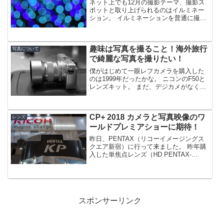
ネット上でも12月の撮影テーマ、撮影ス
ポットと取り上げられるのはイルミネー
ション。 イルミネーションを普通に撮っ
ても面白くないので玉ボケに挑戦したい
と思います。イルミネーションを撮る時
の注意点なるべく明るいレンズを選択す
趣味は写真を撮ること！海外旅行
る冬は夏に比べてイベ...
写真について
で綺麗な写真を撮りたい！
僕がはじめて一眼レフカメラを購入した
のは1999年だったかな。 ニコンのF50と
レンズキット。 まだ、デジカメがなくフ
ィルムカメラが主流の時代です。 レンズ
は標準ズームと望遠レンズがセットでつ
いており、「カメラ本体にレンズが２本
CP+ 2018 カメラと写真映像のワ
も付くのかよ...
レンズ
ールドプレミアショーに期待！
昨日、PENTAX（リコーイメージングス
クエア新宿）に行って来ました。 昨年購
入した単焦点レンズ（HD PENTAX-
DA35mmF2.8 Macro Limited）がそろそ
ろ１年経過するので保証が切れる前に１
度点検してもらうことにしまし...
スポンサーリンク