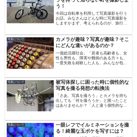
う！
今回は自転車を利用して写真撮影を行う
お話。みなさんはどんな時に写真撮影を
しますかまず、考えられるのが、旅行行
った時に撮るケース。旅行に行った時は
写真が特に趣味でない方も撮られるかと
思います。ただ、写真が趣味の人にとっ
カメラが趣味？写真が趣味？そこ
写真について
ては、旅行が主なので撮影...
にどんな違いがあるのか？
一億総活躍社会。「若者も高齢者も、女
性も男性も、障害や難病のある方々も、
一度失敗を経験した人も、みんなが包摂
され活躍できる社会」の話ではなく、一
億総カメラ人口時代。携帯電話やスマホ
に高性能のカメラが付いて、誰でも写真
被写体探しに困った時に個性的な
を撮る時代となった今。一...
写真について
写真を撮る発想の転換法
「さあ、写真を撮ろう」とカメラを持ち
出しても「何を撮ろうか」と困ったこと
はありませんか？「人と違う個性的な写
真を撮りたい！」と思った時に僕が実践
している発想の転換法についてご紹介し
ます。
一眼レフでイルミネーションを撮
写真について
る！綺麗な玉ボケを写すには？