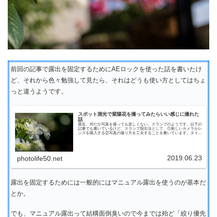
前回の記事で露出を固定するためにAEロックを使った話を書いたけ
ど、それから色々勉強して見たら、それはどうも使い方としてはちょ
っと違うようです。
スポット測光で紫陽花を撮ってみたらいい感じに撮れた
話
最近、何だか写真を撮っても楽しくない。スランプのようです。以下の
記事でも書いているけど、スランプ脱出法として、①新しいカメラかレ
ンズを購入する②写真の撮り方を工夫することを書いています。タイト
ルから脱線するけど、まず①について。今、お気に入...
2019.06.23
photolife50.net
露出を固定するためには一般的にはマニュアル露出を使うのが基本だ
とか。
でも、マニュアル露出って結構面倒臭いので今までは殆ど「絞り優先