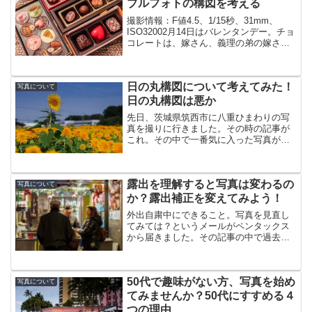
ブルフォトの構図を考える
撮影情報：F値4.5、1/15秒、31mm、
ISO32002月14日はバレンタンデー。チョ
コレートは、嫁さん、義理の弟の嫁さ
ん、義理のおかあさん、会社の女子一同
の４個。全部、義理チョコですね。嫁さ
んも義理？細かいことは置いといて、今
日の丸構図について考えてみた！
回はチョ...
写真について
日の丸構図は悪か
先日、茨城県筑西市に八重ひまわりの写
真を撮りに行きました。その時の記事が
これ。その中で一番気に入った写真がこ
れです。ひまわりを正面から撮り浮き上
がらせて、背景にもひまわりがたくさん
咲き誇っている様を表現したかった。 し
露出を理解すると写真は変わるの
かし、思いっきり「日の...
写真について
か？露出補正を変えてみよう！
外出自粛中にできること。写真を見直し
てみては？というメールがペンタックス
から届きました。その記事の中で過去写
真が色々掲載されていてツラツラと見て
いて気になったのが露出補正の値。露出
補正のことだけど、カメラって何も操作
50代で趣味がない方、写真を始め
しないとネズミ色にしよう...
写真について
てみませんか？50代にすすめる４
つの理由