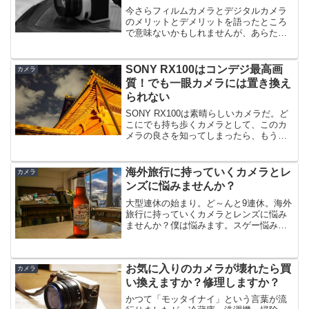
識する
今さらフィルムカメラとデジタルカメラ
のメリットとデメリットを語ったところ
で意味ないかもしれませんが、あらため
てデジタルカメラの良いところを再認識
してみましょう。 フィルムカメラのメリ
ット・デメリット僕が最初に買った一眼
SONY RX100はコンデジ最高画
カメラ
レフカメラはニコンF5...
質！でも一眼カメラには置き換え
られない
SONY RX100は素晴らしいカメラだ。ど
こにでも持ち歩くカメラとして、このカ
メラの良さを知ってしまったら、もうス
マホカメラは使わない。確かに、いつで
も持ち歩くカメラとして画質には満足だ
けど、一眼カメラにはかなわない。「も
海外旅行に持っていくカメラとレ
カメラ
う一眼カメラは要...
ンズに悩みませんか？
大型連休の始まり。ど～んと9連休。海外
旅行に持っていくカメラとレンズに悩み
ませんか？僕は悩みます。スゲー悩みま
す。この記事では、ヨーロッパは被写体
の宝庫なので後悔しないように可能な限
り最高のカメラを、ハワイなど観光より
お気に入りのカメラが壊れたら買
アクティビティ重視の場...
カメラ
い換えますか？修理しますか？
かつて「モッタイナイ」という言葉が流