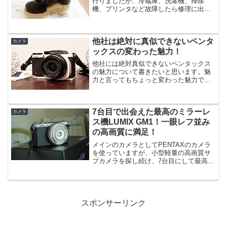
行りましたが、冷蔵庫、洗濯機、掃除
機、プリンタなど故障したら修理に出さ
ずに買い替えていませんか？僕も大体買
い替えてます。・修理代金が新品買うの
とあまり変わらない・新製品の方が機能
他社は絶対に真似できないペンタ
が多彩で省エネ・寿命だろう...
カメラ
ックスの変わった魅力！
他社には絶対真似できないペンタックス
の魅力について書きたいと思います。魅
力と言ってもちょっと変わった魅力で
す。カメラメーカー各社ともここぞとい
う魅力がある数あるカメラメーカーです
が、各社とも「ここに力を入れている」
7台目で出会えた最高のミラーレ
というコンセプトがあります...
カメラ
ス機LUMIX GM1！一眼レフ並み
の高画質に満足！
メインのカメラとしてPENTAXのカメラ
を使っていますが、小型軽量の高画質サ
ブカメラを探し続け、7台目にして最高の
カメラLUMIX GM1に巡り合えました。実
は一度LUMIXを見限ったのですが、舞い
戻ってきました。
スポンサーリンク