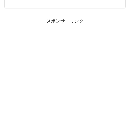
って見たい被写体の一つ。でも、混雑で
写真が撮れない時どうしますか？浅草サ
ンバカーニバルってそんな...
スポンサーリンク