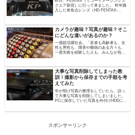
昨日、PENTAX（リコーイメージングス
クエア新宿）に行って来ました。 昨年購
入した単焦点レンズ（HD PENTAX-
DA35mmF2.8 Macro Limited）がそろそ
ろ１年経過するので保証が切れる前に１
度点検してもらうことにしまし...
カメラが趣味？写真が趣味？そこ
写真について
にどんな違いがあるのか？
一億総活躍社会。「若者も高齢者も、女
性も男性も、障害や難病のある方々も、
一度失敗を経験した人も、みんなが包摂
され活躍できる社会」の話ではなく、一
億総カメラ人口時代。携帯電話やスマホ
に高性能のカメラが付いて、誰でも写真
大事な写真削除してしまった教
を撮る時代となった今。一...
Lightroom
訓！撮影から保存までの手順を考
えてみた
年が明け写真の整理をしていたら、誤っ
て大事な写真を削除してしまいました。
PCに保存していた写真を外付けHDDに保
管し、Lightroom6（以下Lr6）で一括管理
することにしました。なぜ、外付けHDD
にしたかというとPCに保管していると、
パ...
スポンサーリンク