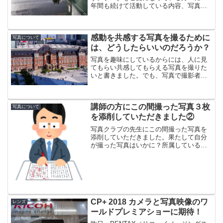
年間も続けて活動している内容、写真を
やっていてよかったことについてお話し
たいと思います。写真を趣味にして良か
ったこと写真を趣味として薦める理由と
感動を共感する写真を撮るために
して、僕が実際に写真...
写真について
は、どうしたらいいのだろうか？
写真を趣味にしているからには、人に見
てもらい共感してもらえる写真を撮りた
いと書きました。でも、写真で撮影者の
意図を伝えることはすごく難しいことだ
と思います。 そのためにはどうしたらい
いのでしょうか？感動のある写真を撮る
講師の方にこの間撮った写真３枚
ためにはどうしたらいい...
写真について
を添削していただきました②
写真クラブの先生にこの間撮った写真を
添削していただきました。果たして自分
が撮った写真はいかに？所属している写
真クラブは特にテーマはなく、時間の関
係で添削していただく写真は３～４枚、
自分の気に入った写真を2Ｌ判にプリント
して提出します。１枚目...
CP+ 2018 カメラと写真映像のワ
レンズ
ールドプレミアショーに期待！