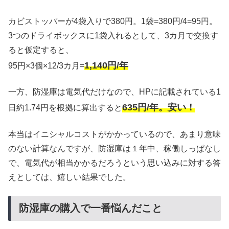
カビストッパーが4袋入りで380円。1袋=380円/4=95円。
3つのドライボックスに1袋入れるとして、3カ月で交換す
ると仮定すると、
1,140円/年
95円×3個×12/3カ月=
一方、防湿庫は電気代だけなので、HPに記載されている1
635円/年。安い！
日約1.74円を根拠に算出すると
本当はイニシャルコストがかかっているので、あまり意味
のない計算なんですが、防湿庫は１年中、稼働しっぱなし
で、電気代が相当かかるだろうという思い込みに対する答
えとしては、嬉しい結果でした。
防湿庫の購入で一番悩んだこと