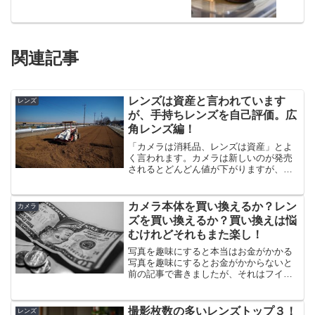
関連記事
レンズは資産と言われています
レンズ
が、手持ちレンズを自己評価。広
角レンズ編！
「カメラは消耗品、レンズは資産」とよ
く言われます。カメラは新しいのが発売
されるとどんどん値が下がりますが、レ
ンズは基本的には、新しいカメラを購入
してもレンズは使えるのでいいレンズは
値が下がりにくいと言われています。 た
カメラ本体を買い換えるか？レン
カメラ
だ、カメラメーカーが消...
ズを買い換えるか？買い換えは悩
むけれどそれもまた楽し！
写真を趣味にすると本当はお金がかかる
写真を趣味にするとお金がかからないと
前の記事で書きましたが、それはフイル
ムカメラと比べた場合のランニングコス
トのお話。 フィルム代、現像代、プリン
ト代などがデジタルの場合はかかりませ
撮影枚数の多いレンズトップ３！
レンズ