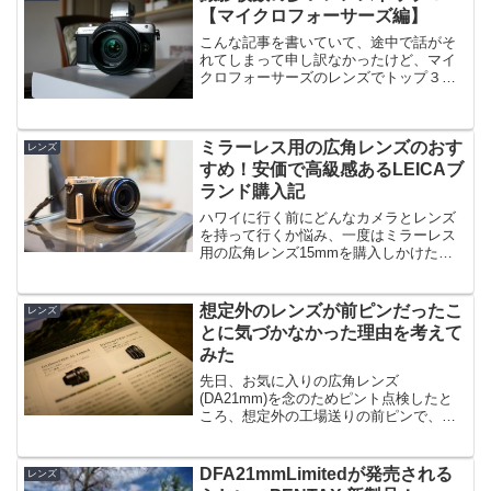
んよということ。初期投...
【マイクロフォーサーズ編】
こんな記事を書いていて、途中で話がそ
れてしまって申し訳なかったけど、マイ
クロフォーサーズのレンズでトップ３の
レンズも見ていこう。だけど、これはあ
まり見ても意味がありません。マイクロ
フォーサーズはペンタックスカメラのサ
ミラーレス用の広角レンズのおす
ブカメラとしての位置づけ...
レンズ
すめ！安価で高級感あるLEICAブ
ランド購入記
ハワイに行く前にどんなカメラとレンズ
を持って行くか悩み、一度はミラーレス
用の広角レンズ15mmを購入しかけたけ
ど、思いとどまったことがありました。
けれど、結局、買っちゃいました！「購
入しようと持ち上げといて、よく考えた
想定外のレンズが前ピンだったこ
レンズ
らやっぱり要らない」と...
とに気づかなかった理由を考えて
みた
先日、お気に入りの広角レンズ
(DA21mm)を念のためピント点検したと
ころ、想定外の工場送りの前ピンで、調
整が必要だったことを記事にしました。
なお、前ピンとは読んで字のごとく狙っ
た位置より前にピントが合う現象。カメ
DFA21mmLimitedが発売される
レンズ
ラのPENTAX-KPには...