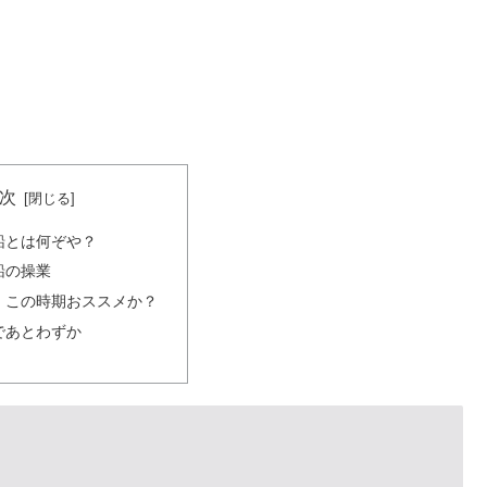
次
船とは何ぞや？
船の操業
、この時期おススメか？
であとわずか