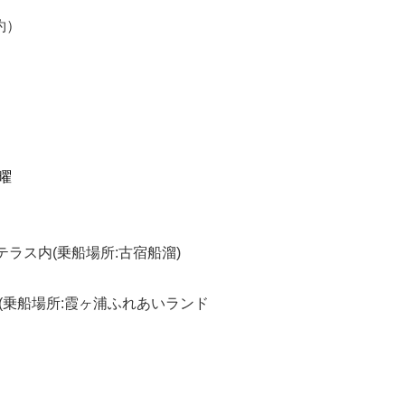
約）
曜
ラス内(乗船場所:古宿船溜)
場所:霞ヶ浦ふれあいランド