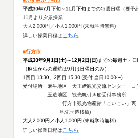
■かすみがうら市
平成30年7月下旬～11月下旬
までの毎週日曜（要予
11月より夕景操業
大人2,000円／小人1,000円 (未就学時無料)
こちら
詳しい操業日程は
■行方市
平成30年9月1日(土)～12月2日(日)
までの毎週土・日
（麻生からの運航は9月は日曜日のみ）
1回目 13:30、2回目 15:30 (受付 当日10:00〜)
受付場所：麻生地区 天王﨑観光交流センター コテ
玉造地区 観光帆引き船受付事務所
行方市観光物産館「こいこい」裏 (乗船
地先玉造桟橋)
大人2,000円／小人1,000円 (未就学時無料)
こちら
詳しい操業日程は