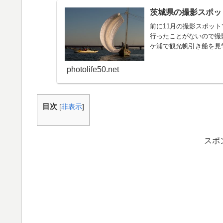
茨城県の撮影スポッ
前に11月の撮影スポッ
行ったことがないので撮
ケ浦で観光帆引き船を見
くし...
photolife50.net
目次
[
非表示
]
スポ