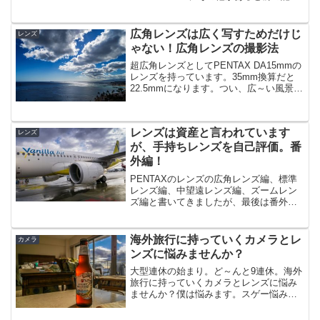
で書きましたが、その中で大好きなレン
ズがLimitedレンズ。スターレンズも優等
生でいいんですけど、何せお高い...
広角レンズは広く写すためだけじ
レンズ
ゃない！広角レンズの撮影法
超広角レンズとしてPENTAX DA15mmの
レンズを持っています。35mm換算だと
22.5mmになります。つい、広～い風景を
撮る場合に持ち出しますが、広いところ
を広く撮るだけが広角レンズではありま
せん。広角レンズの特徴は、近いものは
レンズは資産と言われています
大きく...
レンズ
が、手持ちレンズを自己評価。番
外編！
PENTAXのレンズの広角レンズ編、標準
レンズ編、中望遠レンズ編、ズームレン
ズ編と書いてきましたが、最後は番外
編。何が番外かというとPENTAXのレン
ズではなく、マイクロフォーサーズ系の
３本のレンズについて書いてみようと思
海外旅行に持っていくカメラとレ
カメラ
います。マイクロフ...
ンズに悩みませんか？
大型連休の始まり。ど～んと9連休。海外
旅行に持っていくカメラとレンズに悩み
ませんか？僕は悩みます。スゲー悩みま
す。この記事では、ヨーロッパは被写体
の宝庫なので後悔しないように可能な限