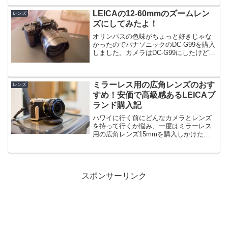
り最高のカメラを、ハワイなど観光より
LEICAの12-60mmのズームレン
アクティビティ重視の場...
レンズ
ズにしてみたよ！
オリンパスの色味がちょっと好きじゃな
かったのでパナソニックのDC-G99を購入
しました。カメラはDC-G99にしたけど、
レンズは手放すのが勿体ないので
M.ZUIKO DIGITAL ED 12-40mm F2.8
PROをそのまま使うことに...
ミラーレス用の広角レンズのおす
レンズ
すめ！安価で高級感あるLEICAブ
ランド購入記
ハワイに行く前にどんなカメラとレンズ
を持って行くか悩み、一度はミラーレス
用の広角レンズ15mmを購入しかけたけ
ど、思いとどまったことがありました。
けれど、結局、買っちゃいました！「購
入しようと持ち上げといて、よく考えた
らやっぱり要らない」と...
スポンサーリンク