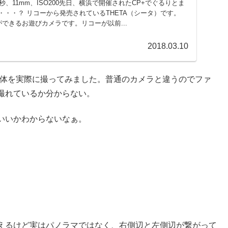
50秒、11mm、ISO200先日、横浜で開催されたCP+でぐるりとま
・・？ リコーから発売されているTHETA（シータ）です。
ができるお遊びカメラです。リコーが以前...
2018.03.10
写体を実際に撮ってみました。普通のカメラと違うのでファ
撮れているか分からない。
いいかわからないなぁ。
えるけど実はパノラマではなく、右側辺と左側辺が繋がって