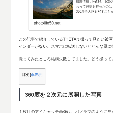
撮影情報：F値14、1/2
わって興味を持ったのは・
360度全天球を写すこと
photolife50.net
この記事で紹介しているTHETAで撮って見たい被
インダーがない。スマホに転送しないとどんな風に
撮ってみたところ結構失敗してました。どう撮って
目次
[
非表示
]
360度を２次元に展開した写真
１枚目のアイキャッチ画像は、パノラマのように見