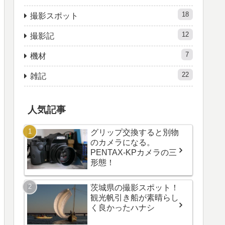
18
撮影スポット
12
撮影記
7
機材
22
雑記
人気記事
グリップ交換すると別物
のカメラになる。
PENTAX-KPカメラの三
形態！
茨城県の撮影スポット！
観光帆引き船が素晴らし
く良かったハナシ