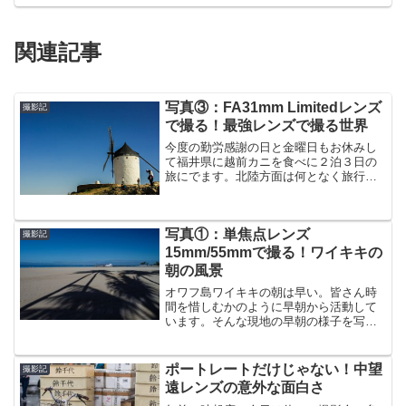
関連記事
写真③：FA31mm Limitedレンズ
撮影記
で撮る！最強レンズで撮る世界
今度の勤労感謝の日と金曜日もお休みし
て福井県に越前カニを食べに２泊３日の
旅にでます。北陸方面は何となく旅行と
いうより旅というのがお似合いです。折
角なので周辺をブラブラして写真撮りま
す。五箇村に行く予定なので楽しみ。飛
写真①：単焦点レンズ
行機で行くので撮影機材は...
撮影記
15mm/55mmで撮る！ワイキキの
朝の風景
オワフ島ワイキキの朝は早い。皆さん時
間を惜しむかのように早朝から活動して
います。そんな現地の早朝の様子を写真
に収めてみました。
ポートレートだけじゃない！中望
撮影記
遠レンズの意外な面白さ