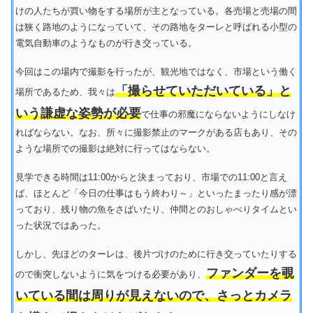
けの人たちが買い物をする場所が主となっている。各売場と売場の間
は狭く路地のようになっていて、その路地をターレと呼ばれる小型の
電気自動車のようなものが行き交っている。
今回はこの場内で撮影を行ったが、観光地ではなく、市場という働く
「撮らせていただいている」と
場所であるため、我々は
いう謙虚な姿勢が必要
で仕事の邪魔にならないようにしなけ
ればならない。なお、所々に撮影禁止のマークがある店もあり、その
ような場所での撮影は絶対に行ってはならない。
見学できる時間は11:00からと決まっており、市場での11:00と言え
ば、ほとんど「今日の仕事はもう終わり～」といったまったり感が漂
っており、残り物の魚をさばいたり、仲間とのおしゃべりタイムとい
った状況ではあった。
しかし、先ほどのターレは、後片づけのために行き交っていたりする
ファンダーを覗
ので衝突しないように気をつける必要があり、
いている間は周りが見えないので、さっとカメラ