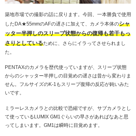
築地市場での撮影の話に戻ります。今回、一本勝負で使用
シャ
したDA★55mmのAFの遅さに加えて、カメラ本体の
ッター半押しのスリープ状態からの復帰も若干もっ
さりとしている
ために、さらにイラってさせられまし
た。
PENTAXのカメラを歴代使っていますが、スリープ状態
からのシャッター半押しの目覚めの遅さは昔から変わりま
せん。フルサイズのK-1もスリープ復帰の反応が鈍いみた
いです。
ミラーレスカメラとの比較で恐縮ですが、サブカメラとし
て使っているLUMIX GM1ぐらいの早さがあればなあと思
ってしまいます。GM1は瞬時に目覚めます。