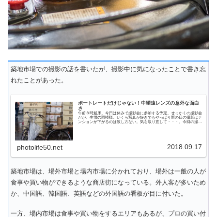
築地市場での撮影の話を書いたが、撮影中に気になったことで書き忘
れたことがあった。
ポートレートだけじゃない！中望遠レンズの意外な面白
さ
午前８時起床。今日は休みで撮影会に参加する予定。せっかくの撮影会
だが、生憎の雨模様。いくら写真が好きでもやっぱり雨の日の撮影はテ
ンションが下がるのは致し方ない。気を取り直して・・・、今回の撮影
場所は築地市場だ。もうすぐ、豊洲に移転してしまう...
2018.09.17
photolife50.net
築地市場は、場外市場と場内市場に分かれており、場外は一般の人が
食事や買い物ができるような商店街になっている。外人客が多いため
か、中国語、韓国語、英語などの外国語の看板が目に付いた。
一方、場内市場は食事や買い物をするエリアもあるが、プロの買い付