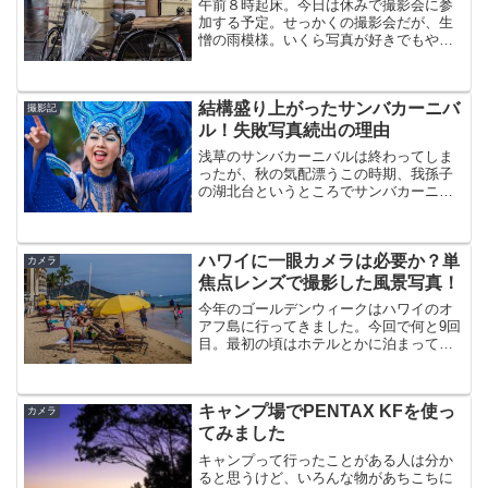
午前８時起床。今日は休みで撮影会に参
加する予定。せっかくの撮影会だが、生
憎の雨模様。いくら写真が好きでもやっ
ぱり雨の日の撮影はテンションが下がる
のは致し方ない。気を取り直し
て・・・、今回の撮影場所は築地市場
結構盛り上がったサンバカーニバ
だ。もうすぐ、豊洲に移転してしまう...
撮影記
ル！失敗写真続出の理由
浅草のサンバカーニバルは終わってしま
ったが、秋の気配漂うこの時期、我孫子
の湖北台というところでサンバカーニバ
ルが開催される。湖北台なので「ほくほ
くサンバ」というが、今年で15回目。我
孫子の催し物としては成功しているイベ
ハワイに一眼カメラは必要か？単
ントではなかろうか。前...
カメラ
焦点レンズで撮影した風景写真！
今年のゴールデンウィークはハワイのオ
アフ島に行ってきました。今回で何と9回
目。最初の頃はホテルとかに泊まってま
したけど、ここ数年は同じコンドミニア
ムを利用しています。ハワイといっても
オアフ島オンリーなので、何回も行って
キャンプ場でPENTAX KFを使っ
いると撮る写真もマンネ...
カメラ
てみました
キャンプって行ったことがある人は分か
ると思うけど、いろんな物があちこちに