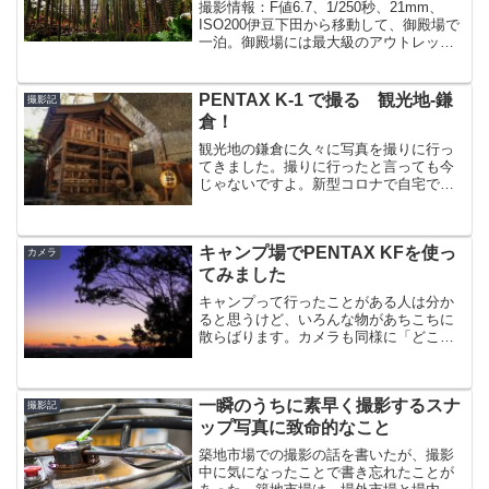
撮影情報：F値6.7、1/250秒、21mm、
ISO200伊豆下田から移動して、御殿場で
一泊。御殿場には最大級のアウトレット
があるけど、被写体にはなりにくいの
で、急遽、「富士花鳥園」というところ
に行くことにしました。御殿場からは、
PENTAX K-1 で撮る 観光地-鎌
撮影記
富士山をぐ...
倉！
観光地の鎌倉に久々に写真を撮りに行っ
てきました。撮りに行ったと言っても今
じゃないですよ。新型コロナで自宅で自
粛中ですから！3月初旬ごろのことです。
その頃はこんなに感染が広がるとは思っ
ていませんでした。その頃はそれほど自
キャンプ場でPENTAX KFを使っ
粛ムードも高まっていま...
カメラ
てみました
キャンプって行ったことがある人は分か
ると思うけど、いろんな物があちこちに
散らばります。カメラも同様に「どこ置
いたっけ」みたいな感じになるのだけれ
ども、PENTAXって昔から堅牢性って言
うんですか、硬くて頑丈でアウトドア向
一瞬のうちに素早く撮影するスナ
きなのでとても信頼で...
撮影記
ップ写真に致命的なこと
築地市場での撮影の話を書いたが、撮影
中に気になったことで書き忘れたことが