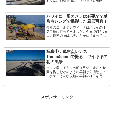
あった。築地市場は、場外市場と場内市
場に分かれており、場外は一般の人が食
事や買い物ができるような商店街になっ
ている。外人客が多いためか、中国語、
ハワイに一眼カメラは必要か？単
韓国語、英語などの外国語...
カメラ
焦点レンズで撮影した風景写真！
今年のゴールデンウィークはハワイのオ
アフ島に行ってきました。今回で何と9回
目。最初の頃はホテルとかに泊まってま
したけど、ここ数年は同じコンドミニア
ムを利用しています。ハワイといっても
オアフ島オンリーなので、何回も行って
写真①：単焦点レンズ
いると撮る写真もマンネ...
撮影記
15mm/55mmで撮る！ワイキキの
朝の風景
オワフ島ワイキキの朝は早い。皆さん時
間を惜しむかのように早朝から活動して
います。そんな現地の早朝の様子を写真
に収めてみました。
スポンサーリンク