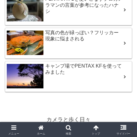
ラマンの言葉が参考になったハナ
シ
写真の色が緑っぽい？フリッカー
現象に悩まされる
キャンプ場でPENTAX KFを使って
みました
カメラと歩く日々
© 2017-2026 カメラと歩く日々.
メニュー
ホーム
検索
トップ
サイドバー