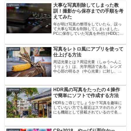
大事な写真削除してしまった教
Lightroom
訓！撮影から保存までの手順を考
えてみた
年が明け写真の整理をしていたら、誤っ
て大事な写真を削除してしまいました。
PCに保存していた写真を外付けHDDに保
管し、Lightroom6（以下Lr6）で一括管理
することにしました。なぜ、外付けHDD
にしたかというとPCに保管していると、
写真をレトロ風にアプリを使って
Lightroom
パ...
仕上げる方法
周辺光量とは？周辺光量（しゅうへんこ
うりょう）は、光学用語である。レンズ
中心部の明るさ（中心光量）に対し、レ
ンズの縁辺部の明るさのことをいう。特
に写真撮影におけるカメラレンズの特徴
として使用され、撮影後の写真画像にお
HDR風の写真をたったの４操作
ける縁辺部の明るさにも用...
Lightroom
で簡単にソフトで作成する方法
HDRをご存じでしょうか？写真を趣味に
していない方でも最近はスマホのカメラ
にも機能として搭載されているので名前
だけでも聞いたことがあると思います。
HDRとは、High Dynamic Range（ハイダ
イナミックレンジ）の略。このHDR風
CP+2018 やっぱり面白かっ
の...
Lightroom