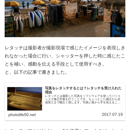
レタッチは撮影者が撮影現場で感じたイメージを表現しき
れなかった場合に行い、シャッターを押した時に感じたこ
とを補い、感動を伝える手段として使用すべき。
と、以下の記事で書きました。
写真をレタッチするとは？レタッチを受け入れた
理由
レタッチとは撮影した写真をソフトウェアを使ってパソコ
ン上で修正作業を行うことです。ちょっとした補正から合
成加工まで幅広く指します。写真に後から手を加えること
に賛否両論あり、このテーマを話題にするとちょっと面倒
くさい議論に巻き込まれたりします...
2017.07.19
photolife50.net