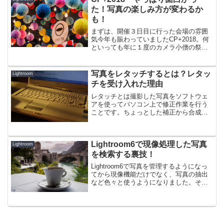
た！写真の楽しみ方が変わるか
も！
まずは、開催３日目に行った会場の雰囲
気今年も賑わっていましたCP+2018。何
といっても年に１度のカメラ小僧の祭典
だからね。１階で入場手続きを済ませ
て、展示ブースがある２階に上がりま
す。奥の方に大手メーカーが一番広い展
写真をレタッチするとは？レタッ
Lightroom
示スペースを占めており...
チを受け入れた理由
レタッチとは撮影した写真をソフトウェ
アを使ってパソコン上で修正作業を行う
ことです。ちょっとした補正から合成加
工まで幅広く指します。写真に後から手
を加えることに賛否両論あり、このテー
マを話題にするとちょっと面倒くさい議
Lightroom6で現像処理した写真
論に巻き込まれたりします...
Lightroom
を検索する裏技！
Lightroom6で写真を管理するようになっ
てから現像機能だけでなく、写真の抽出
など色々と使うようになりました。その
中で「絶対に機能としてあるはずだ！」
と思い、色々といじくってやっと見つけ
出した機能をご紹介。それは、写真を検
索する上で「現...